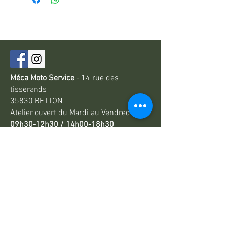
Méca Moto Service
- 14 rue des
tisserands
35830 BETTON
Atelier ouve
rt du Mardi au Vend
redi
09h30-12h3
0 /
14h00-18h30
Le Samedi ouverture
10h-12h3
0 /
14h00-18h00
Inscrivez-vous à la
newsletter
Méca Moto Service vous informe